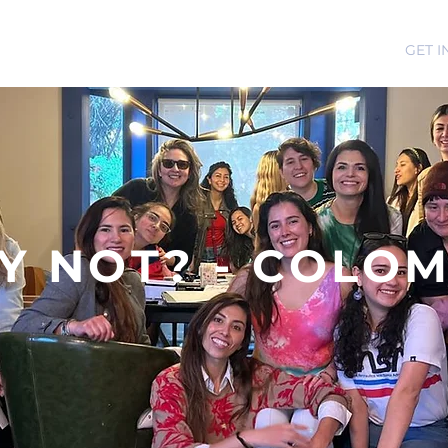
ABOUT
EDUCATE
INSPIRE
GET 
Y NOT? - COLOM