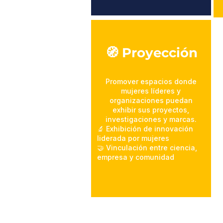
🧭 Proyección
Promover espacios donde
mujeres líderes y
organizaciones puedan
exhibir sus proyectos,
investigaciones y marcas.
🔬 Exhibición de innovación
liderada por mujeres
🤝 Vinculación entre ciencia,
empresa y comunidad